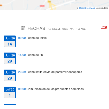
©
OpenStreetMap
Contributors
FECHAS
EN HORA LOCAL DEL EVENTO
09:00
Fecha de inicio
Jun '26
14
14:00
Fecha de fin
Jun '26
29
23:59
Fecha limite envío de póster/videocápsula
Jun '26
29
09:00
Comunicación de las propuestas admitidas
Jul '26
1
23:59
Finde de comunicación de las propuestas
Jul '26