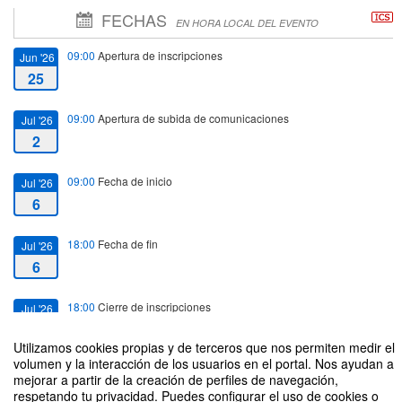
FECHAS
EN HORA LOCAL DEL EVENTO
09:00
Apertura de inscripciones
Jun '26
25
09:00
Apertura de subida de comunicaciones
Jul '26
2
09:00
Fecha de inicio
Jul '26
6
18:00
Fecha de fin
Jul '26
6
18:00
Cierre de inscripciones
Jul '26
6
Utilizamos cookies propias y de terceros que nos permiten medir el
volumen y la interacción de los usuarios en el portal. Nos ayudan a
18:00
Cierre de subida de comunicaciones
Jul '26
mejorar a partir de la creación de perfiles de navegación,
6
respetando tu privacidad. Puedes configurar el uso de cookies o