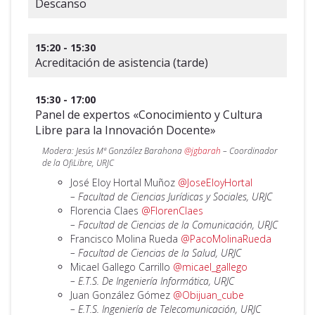
Descanso
15:20 - 15:30
Acreditación de asistencia (tarde)
15:30 - 17:00
Panel de expertos «Conocimiento y Cultura
Libre para la Innovación Docente»
Modera: Jesús Mª González Barahona
@jgbarah
– Coordinador
de la OfiLibre, URJC
José Eloy Hortal Muñoz
@JoseEloyHortal
– Facultad de Ciencias Jurídicas y Sociales, URJC
Florencia Claes
@FlorenClaes
– Facultad de Ciencias de la Comunicación, URJC
Francisco Molina Rueda
@PacoMolinaRueda
– Facultad de Ciencias de la Salud, URJC
Micael Gallego Carrillo
@micael_gallego
– E.T.S. De Ingeniería Informática, URJC
Juan González Gómez
@Obijuan_cube
– E.T.S. Ingeniería de Telecomunicación, URJC