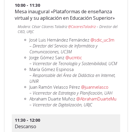
10:00 - 11:30
Mesa inaugural «Plataformas de enseñanza
virtual y su aplicación en Educación Superior»
Modera: César Cáceres Taladriz
@CaceresTaladriz
– Director del
CIED, URJC
José Luis Hernández Fernández
@sdic_uc3m
–
Director del Servicio de Informática y
Comunicaciones, UC3M
Jorge Gómez Sanz
@ucmtic
– Vicerrector de Tecnología y Sostenibilidad, UCM
María Gómez Espinosa
– Responsable del Área de Didáctica en Internet,
UNIR
Juan Ramón Velasco Pérez
@juanrvelasco
– Vicerrector de Estrategia y Planificación, UAH
Abraham Duarte Muñoz
@AbrahamDuarteMu
– Vicerrector de Digitalización, URJC
11:30 - 12:00
Descanso