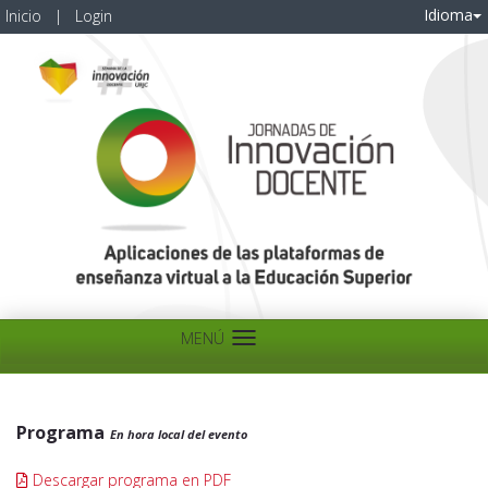
Idioma
Inicio
|
Login
MENÚ
Idioma
Programa
En hora local del evento
Descargar programa en PDF