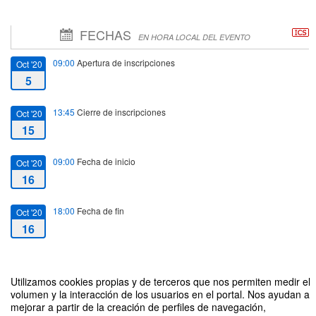
FECHAS
EN HORA LOCAL DEL EVENTO
09:00
Apertura de inscripciones
Oct '20
5
13:45
Cierre de inscripciones
Oct '20
15
09:00
Fecha de inicio
Oct '20
16
18:00
Fecha de fin
Oct '20
16
Utilizamos cookies propias y de terceros que nos permiten medir el
volumen y la interacción de los usuarios en el portal. Nos ayudan a
mejorar a partir de la creación de perfiles de navegación,
X JORNADA DE ESTUDIANTES DEL GRADO EN CIENCIA Y