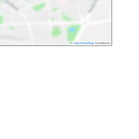
©
OpenStreetMap
Contributors