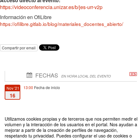
Acceso directo al evento:
https://videoconferencia.unizar.es/b/jes-urr-v2p
Información en OfiLibre
https://ofilibre.gitlab.io/blog/materiales_docentes_abierto/
Compartir por email
FECHAS
EN HORA LOCAL DEL EVENTO
13:00
Fecha de inicio
Nov '21
16
14:00
Fecha de fin
Nov '21
16
Utilizamos cookies propias y de terceros que nos permiten medir el
volumen y la interacción de los usuarios en el portal. Nos ayudan a
mejorar a partir de la creación de perfiles de navegación,
respetando tu privacidad. Puedes configurar el uso de cookies o