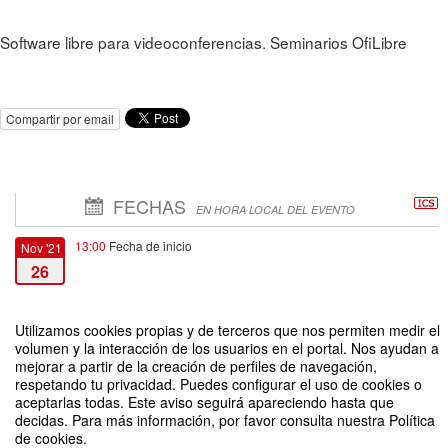
Software libre para videoconferencias. Seminarios OfiLibre
Compartir por email
FECHAS
EN HORA LOCAL DEL EVENTO
13:00
Fecha de inicio
Nov '21
26
14:00
Fecha de fin
Nov '21
Utilizamos cookies propias y de terceros que nos permiten medir el
26
volumen y la interacción de los usuarios en el portal. Nos ayudan a
mejorar a partir de la creación de perfiles de navegación,
respetando tu privacidad. Puedes configurar el uso de cookies o
aceptarlas todas. Este aviso seguirá apareciendo hasta que
decidas. Para más información, por favor consulta nuestra Política
de cookies.