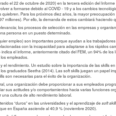
do el 22 de octubre de 2020) en la tercera edición del Informe
olver a formarse debido al COVID - 19 y a los cambios tecnoló
quiebren. Para los próximos diez años, la mayor preocupación 
 millones). Por ello, la demanda de estos cambiará haciendo q
elevancia; los procesos de selección en las empresas y organis
una persona en un puesto determinado.
lquier empleo) son importantes porque ayudan a los trabajadore
elacionadas con la incapacidad para adaptarse a los rápidos ca
ndica el informe, anteriormente citado del FEM, un 94% de los 
e los empleados.
s y el rendimiento. Un estudio sobre la importancia de las skills e
e los graduados Seetha (2014). Las soft skills juegan un papel im
ills son necesarias para el éxito de la organización.
boral, una organización debe proporcionar a sus empleados prog
iar sus actitudes y/o comportamientos hacia varias funciones org
una cultura de alto rendimiento laboral.
tenidos “duros” en las universidades y el aprendizaje de
soft skil
 que en España asciende al 40,9 % (noviembre 2020).