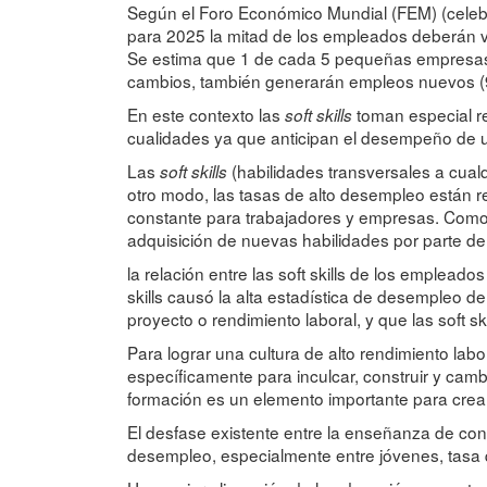
Según el Foro Económico Mundial (FEM) (celebra
para 2025 la mitad de los empleados deberán v
Se estima que 1 de cada 5 pequeñas empresas 
cambios, también generarán empleos nuevos (97
En este contexto las
toman especial r
soft skills
cualidades ya que anticipan el desempeño de 
Las
(habilidades transversales a cua
soft skills
otro modo, las tasas de alto desempleo están r
constante para trabajadores y empresas. Como i
adquisición de nuevas habilidades por parte d
la relación entre las soft skills de los empleado
skills causó la alta estadística de desempleo d
proyecto o rendimiento laboral, y que las soft sk
Para lograr una cultura de alto rendimiento la
específicamente para inculcar, construir y camb
formación es un elemento importante para crear 
El desfase existente entre la enseñanza de con
desempleo, especialmente entre jóvenes, tasa