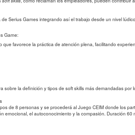
s
, como reclaman los empleadores, pueden contribuir a r
soft skills
 de Serius Games integrando así el trabajo desde un nivel lúdico p
ius Game:
go que favorece la práctica de atención plena, facilitando experi
a sobre la definición y tipos de soft skills más demandadas por
s
rupos de 8 personas y se procederá al Juego CEIM donde los partic
ón emocional, el autoconocimiento y la compasión. Duración 60 