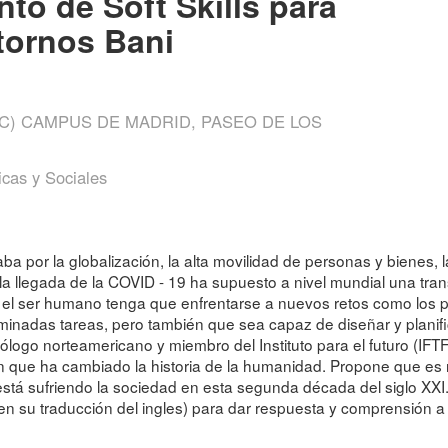
nto de Soft Skills para
tornos Bani
C) CAMPUS DE MADRID, PASEO DE LOS
icas y Sociales
aba por la globalización, la alta movilidad de personas y bienes, la
la llegada de la COVID - 19 ha supuesto a nivel mundial una trans
l ser humano tenga que enfrentarse a nuevos retos como los p
inadas tareas, pero también que sea capaz de diseñar y planifi
ogo norteamericano y miembro del Instituto para el futuro (IFTF) 
ón que ha cambiado la historia de la humanidad. Propone que es
tá sufriendo la sociedad en esta segunda década del siglo XXI. C
e” (en su traducción del ingles) para dar respuesta y comprensión