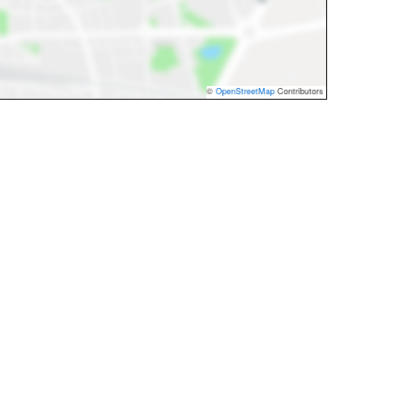
©
OpenStreetMap
Contributors