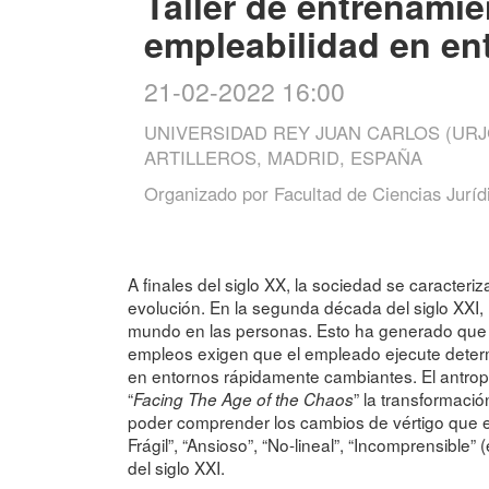
Taller de entrenamie
empleabilidad en en
21-02-2022 16:00
UNIVERSIDAD REY JUAN CARLOS (URJ
ARTILLEROS, MADRID, ESPAÑA
Organizado por
Facultad de Ciencias Juríd
A finales del siglo XX, la sociedad se caracteriz
evolución. En la segunda década del siglo XXI, 
mundo en las personas. Esto ha generado que e
empleos exigen que el empleado ejecute determ
en entornos rápidamente cambiantes. El antropól
“
” la transformaci
Facing The Age of the Chaos
poder comprender los cambios de vértigo que es
Frágil”, “Ansioso”, “No-lineal”, “Incomprensibl
del siglo XXI.