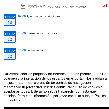
FECHAS
EN HORA LOCAL DEL EVENTO
09:00
Apertura de inscripciones
Feb '22
13
14:00
Cierre de inscripciones
Feb '22
22
16:00
Fecha de inicio
Feb '22
22
18:00
Fecha de fin
Feb '22
22
Utilizamos cookies propias y de terceros que nos permiten medir el
volumen y la interacción de los usuarios en el portal. Nos ayudan a
mejorar a partir de la creación de perfiles de navegación,
respetando tu privacidad. Puedes configurar el uso de cookies o
aceptarlas todas. Este aviso seguirá apareciendo hasta que
decidas. Para más información, por favor consulta nuestra Política
de cookies.
Taller de gestión de carrera individual
Organizado por Facultad de Ciencias Jurídicas y Sociales