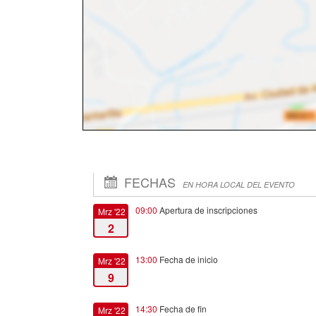
FECHAS
EN HORA LOCAL DEL EVENTO
09:00
Apertura de inscripciones
Mrz '22
2
13:00
Fecha de inicio
Mrz '22
9
14:30
Fecha de fin
Mrz '22