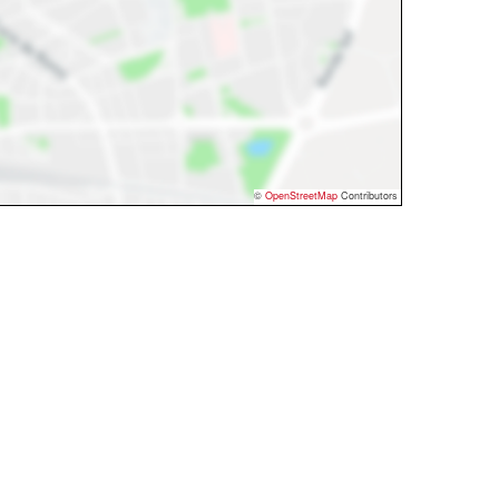
©
OpenStreetMap
Contributors