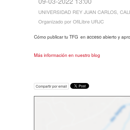
09-03-2022 13:00
UNIVERSIDAD REY JUAN CARLOS, CAL
Organizado por
OfiLibre URJC
Cómo publicar tu TFG en
acceso
abierto y apr
Más información en nuestro blog
Compartir por email