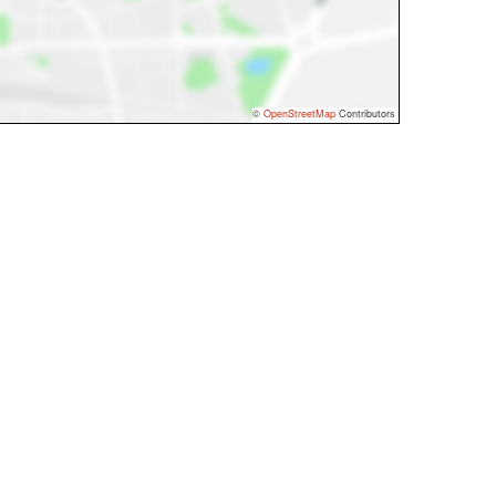
©
OpenStreetMap
Contributors