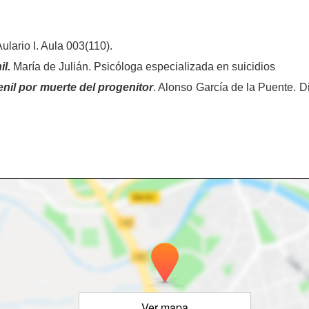
ario I. Aula 003(110).
il.
María de Julián. Psicóloga especializada en suicidios
venil por muerte del progenitor
. Alonso García de la Puente. D
Ver mapa