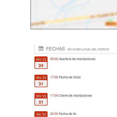
FECHAS
EN HORA LOCAL DEL EVENTO
09:00
Apertura de inscripciones
Mrz '22
24
17:00
Fecha de inicio
Mrz '22
31
17:00
Cierre de inscripciones
Mrz '22
31
20:00
Fecha de fin
Abr '22