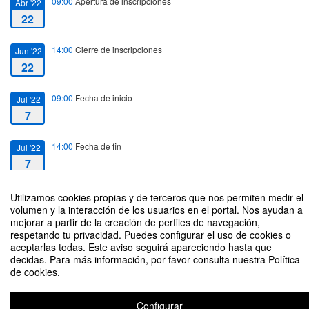
09:00
Apertura de inscripciones
Abr '22
22
14:00
Cierre de inscripciones
Jun '22
22
09:00
Fecha de inicio
Jul '22
7
14:00
Fecha de fin
Jul '22
7
Utilizamos cookies propias y de terceros que nos permiten medir el
volumen y la interacción de los usuarios en el portal. Nos ayudan a
mejorar a partir de la creación de perfiles de navegación,
respetando tu privacidad. Puedes configurar el uso de cookies o
CV-22 Recetarios domésticos como recurso comunicativo intercultural e
aceptarlas todas. Este aviso seguirá apareciendo hasta que
intergeneracional
decidas. Para más información, por favor consulta nuestra Política
de cookies.
Organizado por María Yanet Acosta Meneses
Configurar