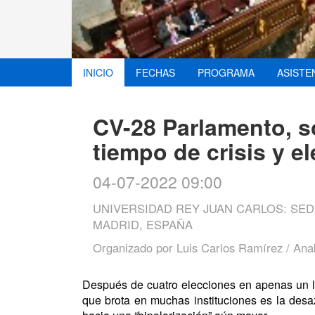
INICIO
FECHAS
PROGRAMA
ASISTE
CV-28 Parlamento, s
tiempo de crisis y e
04-07-2022 09:00
UNIVERSIDAD REY JUAN CARLOS: SEDE
MADRID, ESPAÑA
Organizado por
Luis Carlos Ramírez / Ana
Después de cuatro elecciones en apenas un lus
que brota en muchas instituciones es la desa