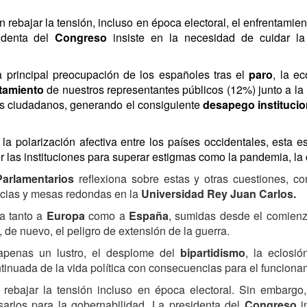
 rebajar la tensión, incluso en época electoral, el enfrentami
sidenta del
Congreso
insiste en la necesidad de cuidar l
a principal preocupación de los españoles tras el
paro
, la e
tamiento
de nuestros representantes públicos (12%) junto a la
los ciudadanos, generando el consiguiente
desapego institucio
 la polarización afectiva entre los países occidentales, esta 
r las instituciones para superar estigmas como la pandemia, la
Parlamentarios
reflexiona sobre
estas y otras cuestiones, con
encias y mesas redondas en la
Universidad Rey Juan Carlos.
a tanto a
Europa
como a
España
, sumidas desde el comienz
 de nuevo, el peligro de extensión de la guerra.
 apenas un lustro, el desplome del
bipartidismo
, la eclosi
inuada de la vida política con consecuencias para el funcionami
 rebajar la tensión incluso en época electoral. Sin embargo
arios para la gobernabilidad. La presidenta del
Congreso
i