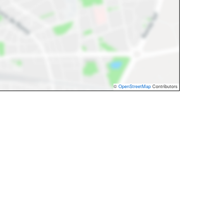
©
OpenStreetMap
Contributors