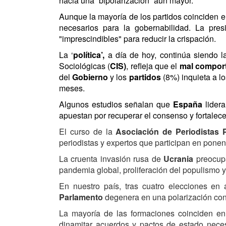
hacia una “bipolarización” aún mayor.
Aunque la mayoría de los partidos coinciden en
necesarios para la gobernabilidad. La pre
"imprescindibles" para reducir la crispación.
La ‘
política’,
a día de hoy, continúa siendo l
Sociológicas (
CIS)
, refleja que el
mal compor
del
Gobierno
y los
partidos
(8%) inquieta a 
meses.
Algunos estudios señalan que
España
lidera
apuestan por recuperar el consenso y fortalece
El curso de la
Asociación de Periodistas 
periodistas y expertos que participan en pon
La cruenta invasión rusa de
Ucrania
preocup
pandemia global, proliferación del populismo y,
En nuestro país, tras cuatro elecciones en
Parlamento
degenera en una polarización cont
La mayoría de las formaciones coinciden en
dinamitar acuerdos y pactos de estado neces