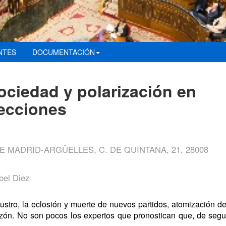
NTES
DOCUMENTACIÓN
ociedad y polarización en
lecciones
 MADRID-ARGÜELLES, C. DE QUINTANA, 21, 28008
bel Diez
tro, la eclosión y muerte de nuevos partidos, atomización de
zón. No son pocos los expertos que pronostican que, de segui