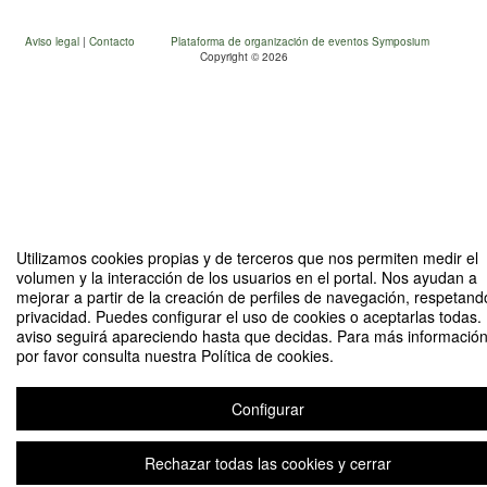
Organizado en el marco del proyecto SIC-Spain2:
Aviso legal
|
Contacto
Plataforma de organización de eventos Symposium
Copyright © 2026
Esta iniciativa se desarrolla en el marco del proyecto europeo SIC-Spain2
Utilizamos cookies propias y de terceros que nos permiten medir el
para la promoción de una Internet más segura para los menores,
volumen y la interacción de los usuarios en el portal. Nos ayudan a
coordinado por el Instituto Nacional de Ciberseguridad (INCIBE) a través
mejorar a partir de la creación de perfiles de navegación, respetand
del Centro de Seguridad en Internet IS4K.
privacidad. Puedes configurar el uso de cookies o aceptarlas todas.
aviso seguirá apareciendo hasta que decidas. Para más información
por favor consulta nuestra Política de cookies.
Configurar
Proyecto financiado por el proyecto “
Representación mediática de las
autolesiones de los menores en los medios de comunicación y redes
Rechazar todas las cookies y cerrar
sociales” (PID2021-124550OB-I00) Ministerio de Ciencia e Innovación