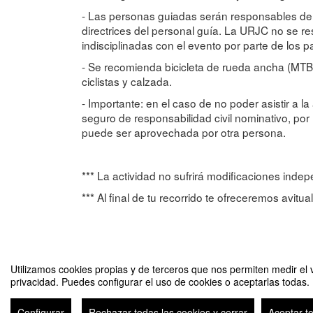
- Las personas guiadas serán responsables de 
directrices del personal guía. La URJC no se r
indisciplinadas con el evento por parte de los pa
- Se recomienda bicicleta de rueda ancha (MTB, 
ciclistas y calzada.
- Importante: en el caso de no poder asistir a la
seguro de responsabilidad civil nominativo, por
puede ser aprovechada por otra persona.
*** La actividad no sufrirá modificaciones ind
*** Al final de tu recorrido te ofreceremos avitu
Utilizamos cookies propias y de terceros que nos permiten medir el v
privacidad. Puedes configurar el uso de cookies o aceptarlas todas.
Ruta ciclista intercampus URJC
Configurar
Rechazar todas las cookies y cerrar
Aceptar t