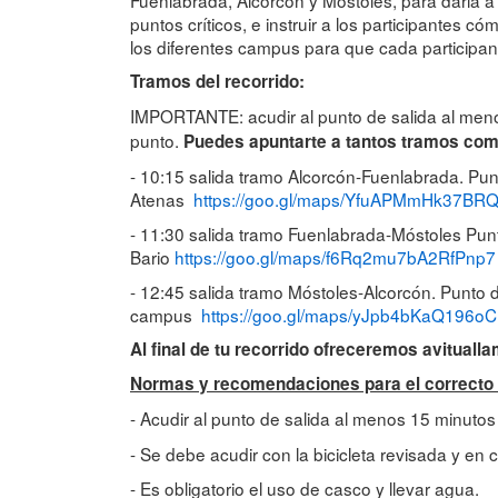
puntos críticos, e instruir a los participantes 
los diferentes campus para que cada participan
Tramos del recorrido:
IMPORTANTE: acudir al punto de salida al me
punto.
Puedes apuntarte a tantos tramos com
- 10:15 salida tramo Alcorcón-Fuenlabrada. Pun
Atenas
https://goo.gl/maps/YfuAPMmHk37BR
- 11:30 salida tramo Fuenlabrada-Móstoles Pun
Bario
https://goo.gl/maps/f6Rq2mu7bA2RfPnp7
- 12:45 salida tramo Móstoles-Alcorcón. Punto d
campus
https://goo.gl/maps/yJpb4bKaQ196o
Al final de tu recorrido ofreceremos avituall
Normas y recomendaciones para el correcto d
- Acudir al punto de salida al menos 15 minutos
- Se debe acudir con la bicicleta revisada y en 
- Es obligatorio el uso de casco y llevar agua.