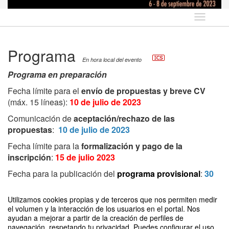
Idioma
Programa
En hora local del evento
Programa en preparación
Fecha límite para el
envío de propuestas y breve
CV
(máx. 15 líneas):
10 de julio de 2023
Comunicación de
aceptación/rechazo de las
propuestas
:
10 de julio de 2023
Fecha límite para la
formalización y pago de la
inscripción
:
15 de julio 2023
Fecha para la publicación del
programa provisional
:
30
de julio de 2023
Utilizamos cookies propias y de terceros que nos permiten medir
Rogamos a aquellos participantes cuya propuesta ha
el volumen y la interacción de los usuarios en el portal. Nos
sido aceptada que procedan a la formalización de la
ayudan a mejorar a partir de la creación de perfiles de
matrícula. Asimismo, se informa de que se han
navegación, respetando tu privacidad. Puedes configurar el uso