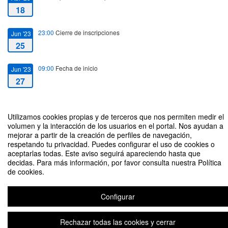
18
23:00
Cierre de inscripciones
Jun '23
25
09:00
Fecha de inicio
Jun '23
27
21:00
Fecha de fin
Jun '23
28
Utilizamos cookies propias y de terceros que nos permiten medir el
volumen y la interacción de los usuarios en el portal. Nos ayudan a
mejorar a partir de la creación de perfiles de navegación,
respetando tu privacidad. Puedes configurar el uso de cookies o
aceptarlas todas. Este aviso seguirá apareciendo hasta que
decidas. Para más información, por favor consulta nuestra Política
de cookies.
CV-1 Seminario de Educación Sensible
Organizado por Luis Manuel Martínez Domínguez
Configurar
Rechazar todas las cookies y cerrar
Aviso legal
|
Contacto
Plataforma de organización de eventos Symposium