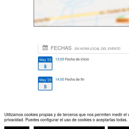
FECHAS
EN HORA LOCAL DEL EVENTO
13:00
Fecha de inicio
May '23
5
14:00
Fecha de fin
May '23
5
Utilizamos cookies propias y de terceros que nos permiten medir el v
privacidad. Puedes configurar el uso de cookies o aceptarlas todas.
El rincón del autor