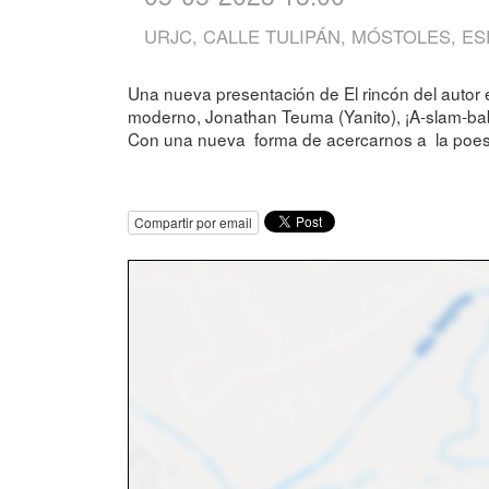
URJC, CALLE TULIPÁN, MÓSTOLES, E
Una nueva presentación de El rincón del autor 
moderno, Jonathan Teuma (Yanito), ¡A-slam-baba-
Con una nueva forma de acercarnos a la poesía, a
Compartir por email