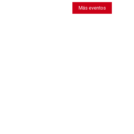
18
09:00
Jornadas
Más eventos
URJC BICI CONNECTION 2026
SEPTIEMBRE
18
09:00
Jornadas
II Jornada Universitaria sobre Intervenció
Ámbitos Sociales y Comunitarios
SEPTIEMBRE