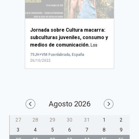
Jornada sobre Cultura macarra:
subculturas juveniles, consumo y
medios de comunicación.
Los
macarras y ...
75JH+VM Fuenlabrada, España
26/10/2022
Agosto
2026
27
28
29
30
31
1
2
3
4
5
6
7
8
9