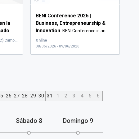
BENI Conference 2026 |
en la
Business, Entrepreneurship &
cado.
Innovation.
BENI Conference is an
international...
Universidad Rey Juan Carlos (URJC) Campus de Vicálvaro, Paseo de los Artilleros, Madrid, España
Online
08/06/2026 - 09/06/2026
25
26
27
28
29
30
31
1
2
3
4
5
6
Sábado
8
Domingo
9