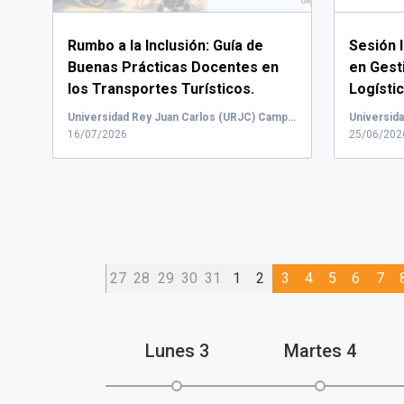
Rumbo a la Inclusión: Guía de
Sesión 
Buenas Prácticas Docentes en
en Gest
los Transportes Turísticos.
Logísti
Presentación del...
Universidad Rey Juan Carlos (URJC) Campus de Fuenlabrada
16/07/2026
25/06/202
27
28
29
30
31
1
2
3
4
5
6
7
Lunes
3
Martes
4