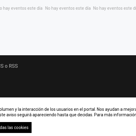
o hay eventos este día
No hay eventos este día
No hay eventos este d
CS o RSS
lumen y la interacción de los usuarios en el portal. Nos ayudan a mejora
Este aviso seguirá apareciendo hasta que decidas. Para más información,
das las cookies