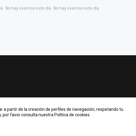
ía
No hay eventos este día
No hay eventos este día
r a partir de la creación de perfiles de navegación, respetando tu
 por favor consulta nuestra Política de cookies.