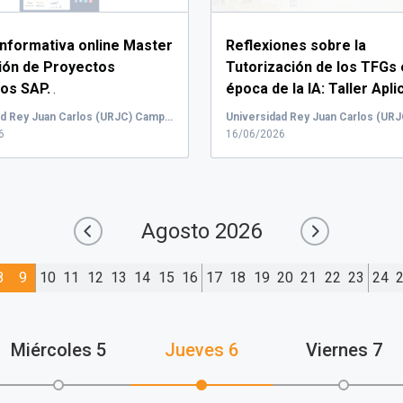
Informativa online Master
Reflexiones sobre la
ión de Proyectos
Tutorización de los TFGs 
cos SAP.
época de la IA: Taller Apli
.
Edición 2026.
Orga...
Universidad Rey Juan Carlos (URJC) Campus de Vicálvaro, Paseo de los Artilleros, Madrid, España
6
16/06/2026
Agosto
2026
8
9
10
11
12
13
14
15
16
17
18
19
20
21
22
23
24
Miércoles
5
Jueves
6
Viernes
7