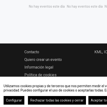
No hay eventos este día
No hay eventos este día
N
Contacto
KML, I
Quiero crear un evento
Información legal
Política de cookies
Utilizamos cookies propias y de terceros que nos permiten medir el vo
privacidad. Puedes configurar el uso de cookies o aceptarlas todas. 
2026 © Eventos - Universidad Rey Juan Carlos
Configurar
Rechazar todas las cookies y cerrar
Aceptar to