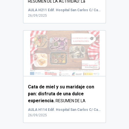
RESUMEN DE LA ACTIVIDAD: La
actividad tendrá u...
AULA H211 Edif. Hospital San Carlos C/ Capitán Angosto Gómez Castrillón, 91
26/09/2025
Cata de miel y su maridaje con
pan: disfruta de una dulce
experiencia.
RESUMEN DE LA
ACTIVIDAD: La acti...
AULA H114 Edif. Hospital San Carlos C/ Capitán Angosto Gómez Castrillón, 91
26/09/2025