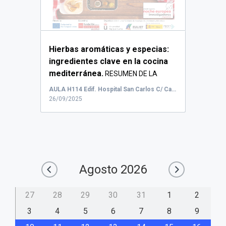
Hierbas aromáticas y especias:
ingredientes clave en la cocina
mediterránea.
RESUMEN DE LA
ACTIVIDAD: L...
AULA H114 Edif. Hospital San Carlos C/ Capitán Angosto Gómez Castrillón, 91
26/09/2025
Agosto
2026
27
28
29
30
31
1
2
3
4
5
6
7
8
9