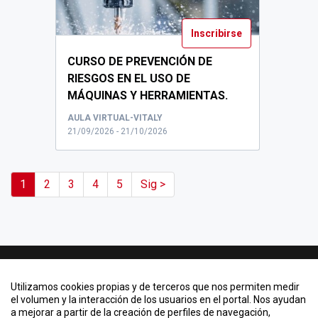
Inscribirse
CURSO DE PREVENCIÓN DE
RIESGOS EN EL USO DE
MÁQUINAS Y HERRAMIENTAS.
CURSO PRL PARA PERSONAL DE LA
AULA VIRTUAL-VITALY
URJC...
21/09/2026 - 21/10/2026
1
2
3
4
5
Sig >
Contacto
Utilizamos cookies propias y de terceros que nos permiten medir
Quiero crear un evento
el volumen y la interacción de los usuarios en el portal. Nos ayudan
a mejorar a partir de la creación de perfiles de navegación,
Información legal