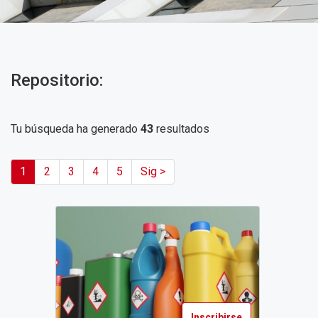
Repositorio:
Tu búsqueda ha generado
43
resultados
1
2
3
4
5
Sig >
Inscribirse